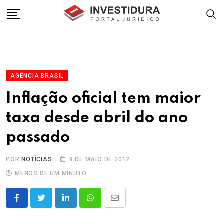
Skip
to
content
AGÊNCIA BRASIL
Inflação oficial tem maior
taxa desde abril do ano
passado
POR
NOTÍCIAS
9 DE MAIO DE 2012
MENOS DE UM MINUTO
LinkedIn
Whatsapp
Share
via