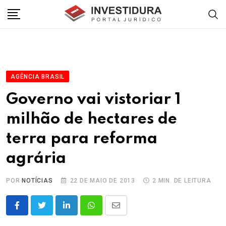
Skip
to
content
AGÊNCIA BRASIL
Governo vai vistoriar 1
milhão de hectares de
terra para reforma
agrária
POR
NOTÍCIAS
22 DE MAIO DE 2013
2 MIN. DE LEITURA
LinkedIn
Whatsapp
Share
via