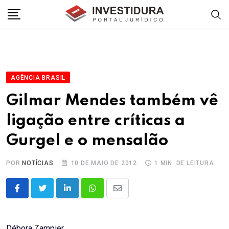
Skip
to
content
AGÊNCIA BRASIL
Gilmar Mendes também vê
ligação entre críticas a
Gurgel e o mensalão
POR
NOTÍCIAS
10 DE MAIO DE 2012
1 MIN. DE LEITURA
LinkedIn
Whatsapp
Share
via
Email
Débora Zampier