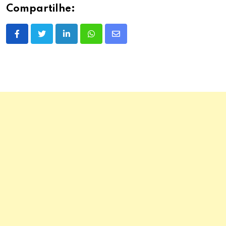
Compartilhe:
LinkedIn
Whatsapp
Share
via
Email