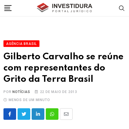
Skip
to
content
AGÊNCIA BRASIL
Gilberto Carvalho se reúne
com representantes do
Grito da Terra Brasil
POR
NOTÍCIAS
22 DE MAIO DE 2013
MENOS DE UM MINUTO
LinkedIn
Whatsapp
Share
via