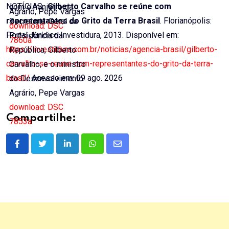
NOTÍCIAS,.
Gilberto Carvalho se reúne com
com o ministro da
Agrário, Pepe Vargas
representantes do Grito da Terra Brasil
. Florianópolis:
Secretaria-Geral da
download: DSC
Portal Jurídico Investidura, 2013. Disponível em:
Presidência da
7860a
https://investidura.com.br/noticias/agencia-brasil/gilberto-
República, Gilberto
carvalho-se-reune-com-representantes-do-grito-da-terra-
Carvalho, e o ministro
brasil/
Acesso em: 09 ago. 2026
do Desenvolvimento
Agrário, Pepe Vargas
download: DSC
Compartilhe:
7853a
LinkedIn
Whatsapp
Share
via
Email