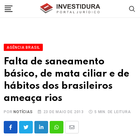
Skip
to
content
AGÊNCIA BRASIL
Falta de saneamento
básico, de mata ciliar e de
hábitos dos brasileiros
ameaça rios
POR
NOTÍCIAS
23 DE MAIO DE 2013
5 MIN. DE LEITURA
LinkedIn
Whatsapp
Share
via