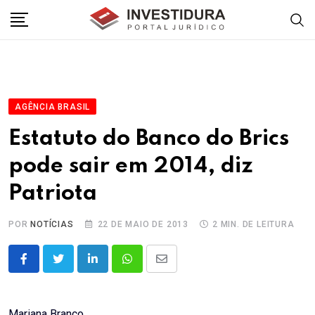
Skip
to
content
AGÊNCIA BRASIL
Estatuto do Banco do Brics
pode sair em 2014, diz
Patriota
POR
NOTÍCIAS
22 DE MAIO DE 2013
2 MIN. DE LEITURA
LinkedIn
Whatsapp
Share
via
Email
Mariana Branco