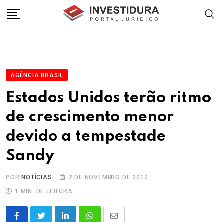
Skip
to
content
AGÊNCIA BRASIL
Estados Unidos terão ritmo
de crescimento menor
devido a tempestade
Sandy
POR
NOTÍCIAS
2 DE NOVEMBRO DE 2012
1 MIN. DE LEITURA
LinkedIn
Whatsapp
Share