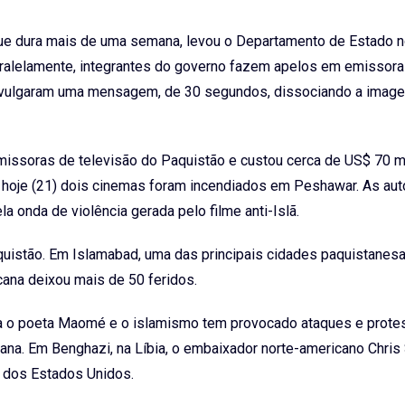
 que dura mais de uma semana, levou o Departamento de Estado n
 Paralelamente, integrantes do governo fazem apelos em emissor
 divulgaram uma mensagem, de 30 segundos, dissociando a imag
ssoras de televisão do Paquistão e custou cerca de US$ 70 mi
Só hoje (21) dois cinemas foram incendiados em Peshawar. As au
 onda de violência gerada pelo filme anti-Islã.
aquistão. Em Islamabad, uma das principais cidades paquistanes
cana deixou mais de 50 feridos.
zia o poeta Maomé e o islamismo tem provocado ataques e prot
ana. Em Benghazi, na Líbia, o embaixador norte-americano Chris
o dos Estados Unidos.