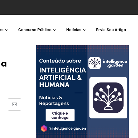
os
Concurso Público
Notícias
Envie Seu Artigo
da
Share
via
Email