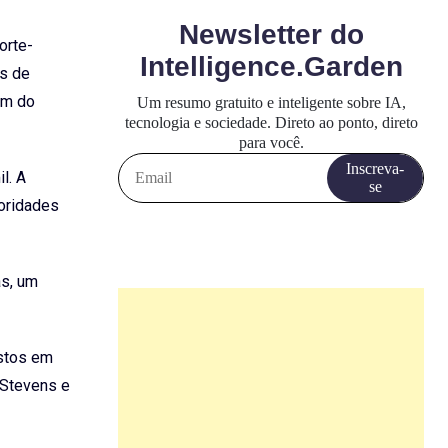
orte-
as de
em do
l. A
toridades
as, um
estos em
 Stevens e