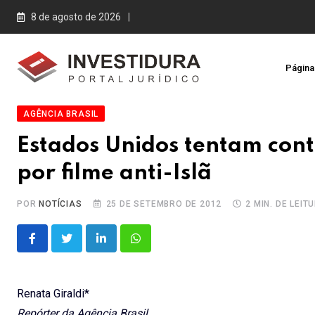
Skip
8 de agosto de 2026
to
content
Página 
AGÊNCIA BRASIL
Estados Unidos tentam con
por filme anti-Islã
POR
NOTÍCIAS
25 DE SETEMBRO DE 2012
2 MIN. DE LEIT
LinkedIn
Whatsapp
Renata Giraldi*
Repórter da Agência Brasil