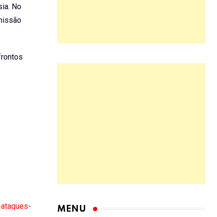
ia. No
 missão
frontos
-ataques-
MENU