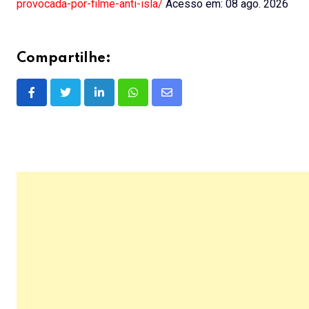
provocada-por-filme-anti-isla/
Acesso em: 08 ago. 2026
Compartilhe:
LinkedIn
Whatsapp
Share
via
Email