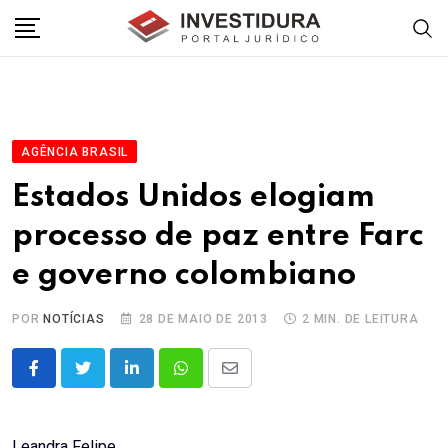
Skip
to
content
AGÊNCIA BRASIL
Estados Unidos elogiam
processo de paz entre Farc
e governo colombiano
POR
NOTÍCIAS
28 DE MAIO DE 2013
2 MIN. DE LEITURA
LinkedIn
Whatsapp
Share
via
Email
Leandra Felipe