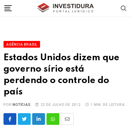
Skip
to
content
AGÊNCIA BRASIL
Estados Unidos dizem que
governo sírio está
perdendo o controle do
país
POR
NOTÍCIAS
22 DE JULHO DE 2012
1 MIN. DE LEITURA
LinkedIn
Whatsapp
Share
via