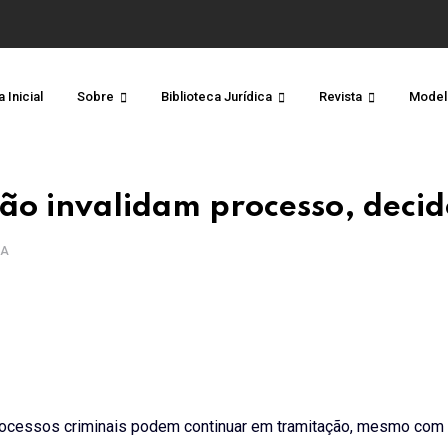
 Inicial
Sobre
Biblioteca Jurídica
Revista
Model
 não invalidam processo, decid
RA
e processos criminais podem continuar em tramitação, mesmo com