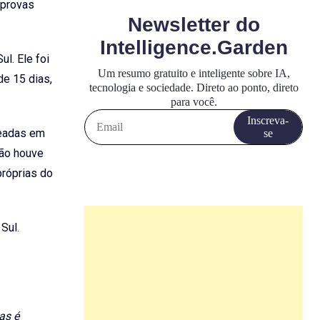
 provas
l. Ele foi
de 15 dias,
seadas em
não houve
próprias do
Sul.
as é