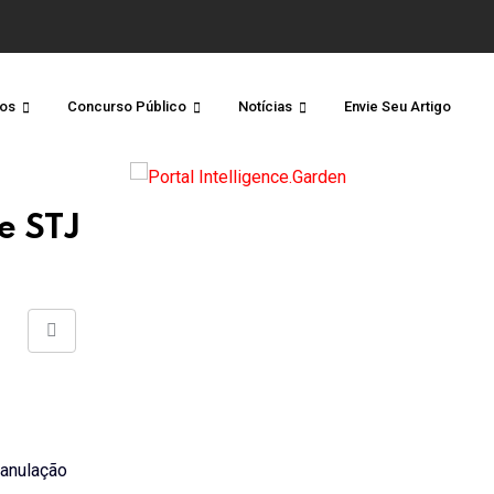
os
Concurso Público
Notícias
Envie Seu Artigo
e STJ
Share
via
Email
 anulação