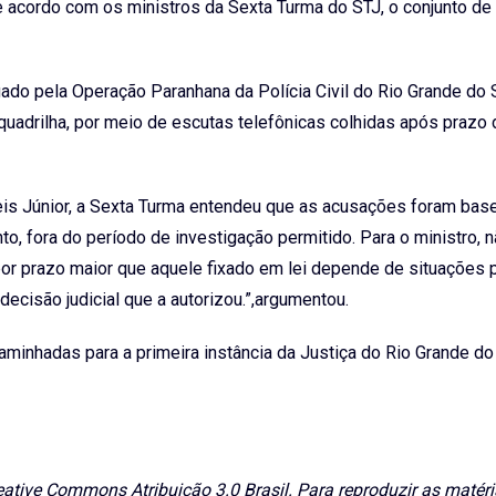
 acordo com os ministros da Sexta Turma do STJ, o conjunto de
ado pela Operação Paranhana da Polícia Civil do Rio Grande do Su
uadrilha, por meio de escutas telefônicas colhidas após prazo 
Reis Júnior, a Sexta Turma entendeu que as acusações foram ba
to, fora do período de investigação permitido. Para o ministro, 
 por prazo maior que aquele fixado em lei depende de situações 
isão judicial que a autorizou.”,argumentou.
minhadas para a primeira instância da Justiça do Rio Grande do 
eative Commons Atribuição 3.0 Brasil. Para reproduzir as matéri