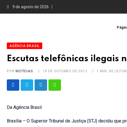
Skip
9 de agosto de 2026
to
content
Página
AGÊNCIA BRASIL
Escutas telefônicas ilegais
POR
NOTÍCIAS
19 DE OUTUBRO DE 2013
1 MIN. DE LEITU
LinkedIn
Whatsapp
Da Agência Brasil
Brasília – O Superior Tribunal de Justiça (STJ) decidiu qu