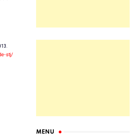
013.
de-stj/
MENU