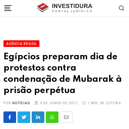
Skip
to
content
AGÊNCIA BRASIL
Egípcios preparam dia de
protestos contra
condenação de Mubarak à
prisão perpétua
POR
NOTÍCIAS
4 DE JUNHO DE 2012
1 MIN. DE LEITURA
LinkedIn
Whatsapp
Share
via