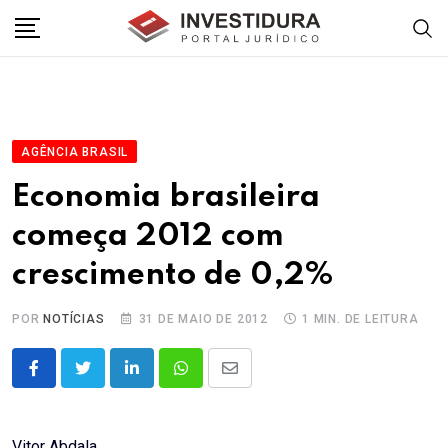
Skip
to
content
AGÊNCIA BRASIL
Economia brasileira
começa 2012 com
crescimento de 0,2%
POR
NOTÍCIAS
31 DE MAIO DE 2012
1 MIN. DE LEITURA
LinkedIn
Whatsapp
Share
via
Email
Vitor Abdala