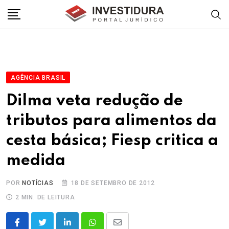
Skip
to
content
AGÊNCIA BRASIL
Dilma veta redução de
tributos para alimentos da
cesta básica; Fiesp critica a
medida
POR
NOTÍCIAS
18 DE SETEMBRO DE 2012
2 MIN. DE LEITURA
LinkedIn
Whatsapp
Share