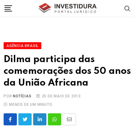
Skip
to
content
AGÊNCIA BRASIL
Dilma participa das
comemorações dos 50 anos
da União Africana
POR
NOTÍCIAS
25 DE MAIO DE 2013
MENOS DE UM MINUTO
LinkedIn
Whatsapp
Share
via