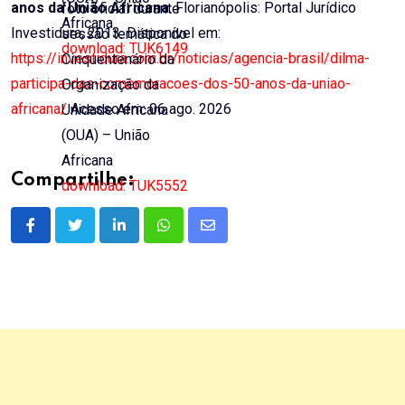
anos da União Africana
. Florianópolis: Portal Jurídico
foto oficial durante
Africana
Investidura, 2013. Disponível em:
sessão temática do
download: TUK6149
https://investidura.com.br/noticias/agencia-brasil/dilma-
Cinquentenário da
participa-das-comemoracoes-dos-50-anos-da-uniao-
Organização da
africana/
Acesso em: 06 ago. 2026
Unidade Africana
(OUA) – União
Africana
Compartilhe:
download: TUK5552
LinkedIn
Whatsapp
Share
via
Email