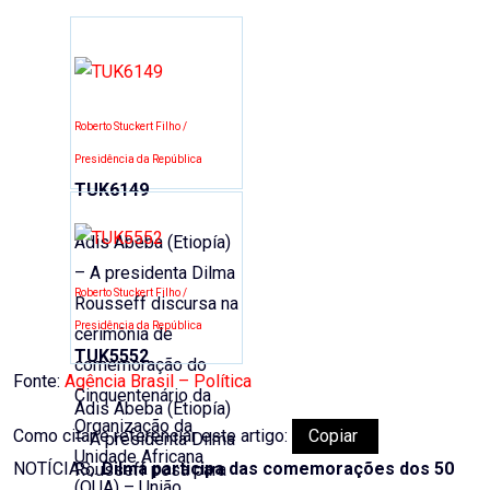
Email
Roberto Stuckert Filho /
Presidência da República
TUK6149
Adis Abeba (Etiopía)
– A presidenta Dilma
Roberto Stuckert Filho /
Rousseff discursa na
Presidência da República
cerimônia de
TUK5552
comemoração do
Fonte:
Agência Brasil – Política
Cinquentenário da
Adis Abeba (Etiopía)
Organização da
Como citar e referenciar este artigo:
Copiar
– A presidenta Dilma
Unidade Africana
NOTÍCIAS,.
Dilma participa das comemorações dos 50
Rousseff posa para
(OUA) – União