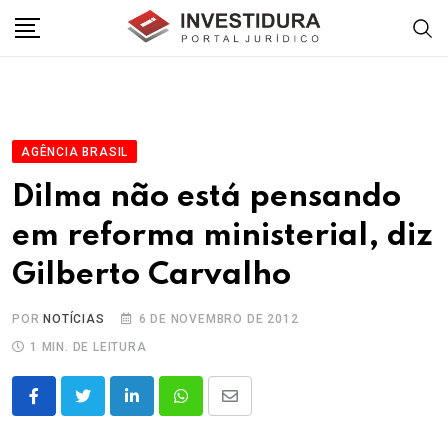
Skip
to
content
AGÊNCIA BRASIL
Dilma não está pensando
em reforma ministerial, diz
Gilberto Carvalho
POR
NOTÍCIAS
6 DE NOVEMBRO DE 2012
1 MIN. DE LEITURA
LinkedIn
Whatsapp
Share
via