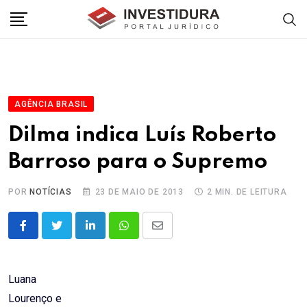
Skip
to
content
AGÊNCIA BRASIL
Dilma indica Luís Roberto
Barroso para o Supremo
POR
NOTÍCIAS
23 DE MAIO DE 2013
2 MIN. DE LEITURA
LinkedIn
Whatsapp
Share
via
Email
Luana
Lourenço e