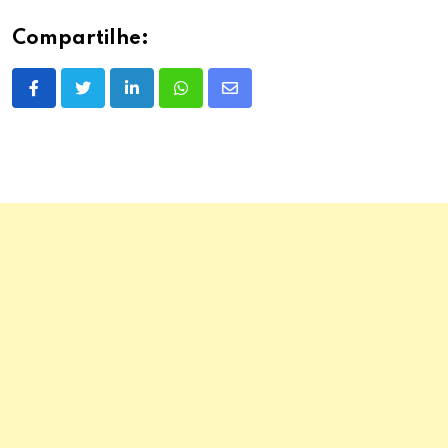
Compartilhe:
LinkedIn
Whatsapp
Share
via
Email