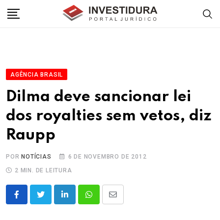
Skip
to
content
AGÊNCIA BRASIL
Dilma deve sancionar lei
dos royalties sem vetos, diz
Raupp
POR
NOTÍCIAS
6 DE NOVEMBRO DE 2012
2 MIN. DE LEITURA
LinkedIn
Whatsapp
Share
via