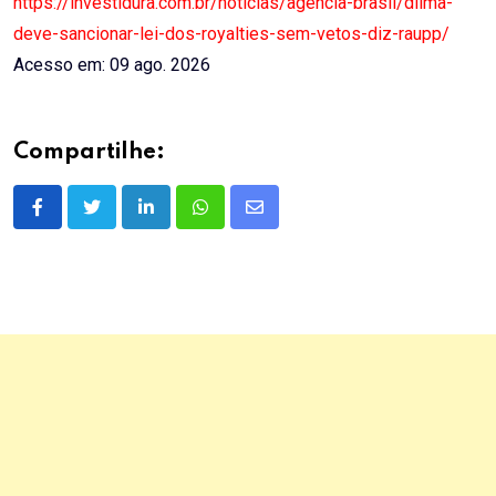
https://investidura.com.br/noticias/agencia-brasil/dilma-
deve-sancionar-lei-dos-royalties-sem-vetos-diz-raupp/
Acesso em: 09 ago. 2026
Compartilhe:
LinkedIn
Whatsapp
Share
via
Email