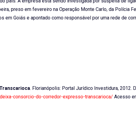
 do país. A empresa está sendo investigada por suspeita de lig
ira, preso em fevereiro na Operação Monte Carlo, da Polícia Fe
itos em Goiás e apontado como responsável por uma rede de cor
 Transcarioca
. Florianópolis: Portal Jurídico Investidura, 2012. 
a-deixa-consorcio-do-corredor-expresso-transcarioca/
Acesso em