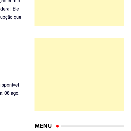
ação com o
deral. Ele
rupção que
Disponível
: 08 ago.
MENU