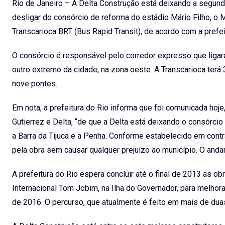
Rio de Janeiro – A Delta Construção está deixando a segu
desligar do consórcio de reforma do estádio Mário Filho, o
Transcarioca BRT (Bus Rapid Transit), de acordo com a prefei
O consórcio é responsável pelo corredor expresso que ligará
outro extremo da cidade, na zona oeste. A Transcarioca terá
nove pontes.
Em nota, a prefeitura do Rio informa que foi comunicada ho
Gutierrez e Delta, “de que a Delta está deixando o consórci
a Barra da Tijuca e a Penha. Conforme estabelecido em con
pela obra sem causar qualquer prejuízo ao município. O an
A prefeitura do Rio espera concluir até o final de 2013 as o
Internacional Tom Jobim, na Ilha do Governador, para melho
de 2016. O percurso, que atualmente é feito em mais de duas