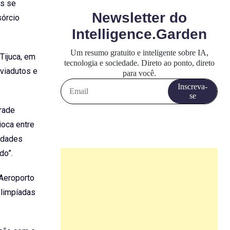
ós se
sórcio
Tijuca, em
 viadutos e
drade
ioca entre
lidades
do”.
 Aeroporto
Olimpíadas