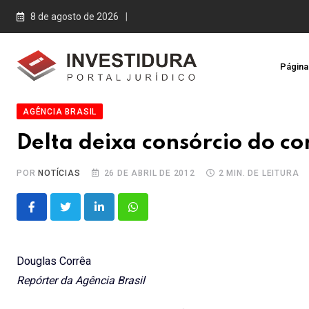
Skip
8 de agosto de 2026
to
content
Página 
AGÊNCIA BRASIL
Delta deixa consórcio do c
POR
NOTÍCIAS
26 DE ABRIL DE 2012
2 MIN. DE LEITURA
LinkedIn
Whatsapp
Douglas Corrêa
Repórter da Agência Brasil