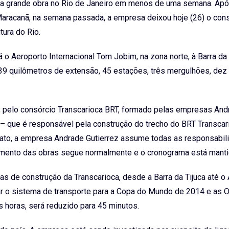
nda grande obra no Rio de Janeiro em menos de uma semana. Ap
 Maracanã, na semana passada, a empresa deixou hoje (26) o con
tura do Rio.
 o Aeroporto Internacional Tom Jobim, na zona norte, à Barra da 
 39 quilômetros de extensão, 45 estações, três mergulhões, dez
je, pelo consórcio Transcarioca BRT, formado pelas empresas An
o – que é responsável pela construção do trecho do BRT Transcar
trato, a empresa Andrade Gutierrez assume todas as responsabi
damento das obras segue normalmente e o cronograma está manti
bras de construção da Transcarioca, desde a Barra da Tijuca até o
rar o sistema de transporte para a Copa do Mundo de 2014 e as 
 horas, será reduzido para 45 minutos.