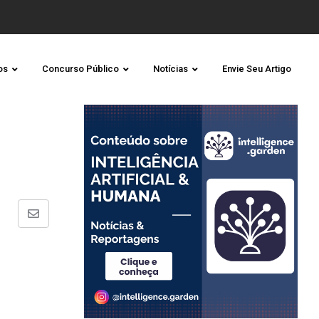
os
Concurso Público
Notícias
Envie Seu Artigo
Share
via
Email