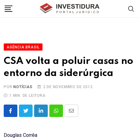
Skip
to
content
AGÊNCIA BRASIL
CSA volta a poluir casas no
entorno da siderúrgica
POR
NOTÍCIAS
2 DE NOVEMBRO DE 2012
1 MIN. DE LEITURA
LinkedIn
Whatsapp
Share
via
Email
Douglas Corrêa