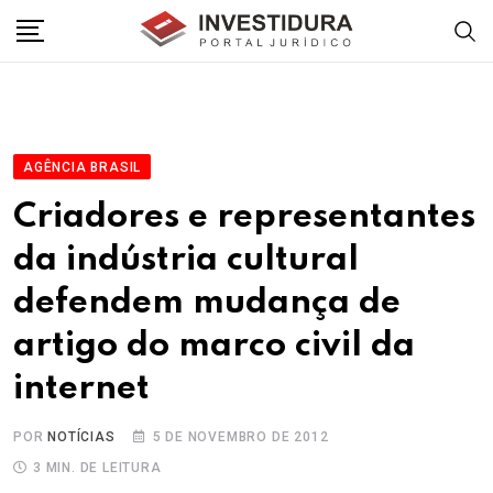
Skip
to
content
AGÊNCIA BRASIL
Criadores e representantes
da indústria cultural
defendem mudança de
artigo do marco civil da
internet
POR
NOTÍCIAS
5 DE NOVEMBRO DE 2012
3 MIN. DE LEITURA