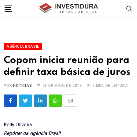
Skip
to
content
AGÊNCIA BRASIL
Copom inicia reunião para
definir taxa básica de juros
POR
NOTÍCIAS
28 DE MAIO DE 2013
2 MIN. DE LEITURA
LinkedIn
Whatsapp
Share
via
Email
Kelly Oliveira
Repórter da Agência Brasil