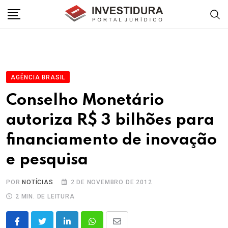
Skip
to
content
AGÊNCIA BRASIL
Conselho Monetário
autoriza R$ 3 bilhões para
financiamento de inovação
e pesquisa
POR
NOTÍCIAS
2 DE NOVEMBRO DE 2012
2 MIN. DE LEITURA
LinkedIn
Whatsapp
Share