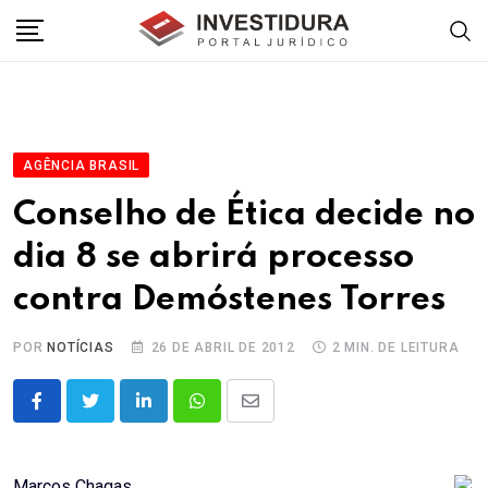
Skip
to
content
AGÊNCIA BRASIL
Conselho de Ética decide no
dia 8 se abrirá processo
contra Demóstenes Torres
POR
NOTÍCIAS
26 DE ABRIL DE 2012
2 MIN. DE LEITURA
LinkedIn
Whatsapp
Share
via
Email
Marcos Chagas