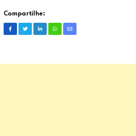
Compartilhe:
LinkedIn
Whatsapp
Share
via
Email