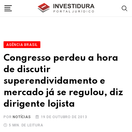
Skip
to
content
AGÊNCIA BRASIL
Congresso perdeu a hora
de discutir
superendividamento e
mercado já se regulou, diz
dirigente lojista
POR
NOTÍCIAS
19 DE OUTUBRO DE 2013
5 MIN. DE LEITURA