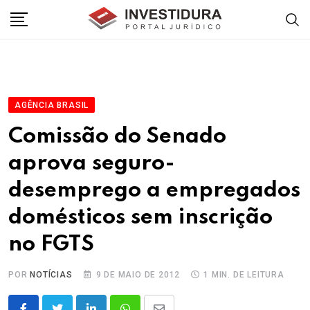
Skip
to
content
AGÊNCIA BRASIL
Comissão do Senado
aprova seguro-
desemprego a empregados
domésticos sem inscrição
no FGTS
POR
NOTÍCIAS
9 DE MAIO DE 2012
1 MIN. DE LEITURA