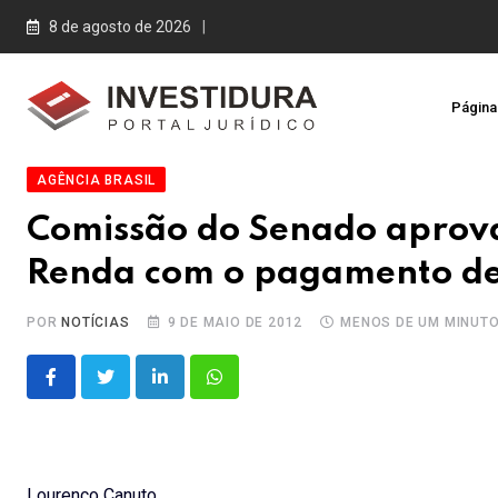
Skip
8 de agosto de 2026
to
content
Página 
AGÊNCIA BRASIL
Comissão do Senado aprov
Renda com o pagamento de 
POR
NOTÍCIAS
9 DE MAIO DE 2012
MENOS DE UM MINUT
LinkedIn
Whatsapp
Lourenço Canuto