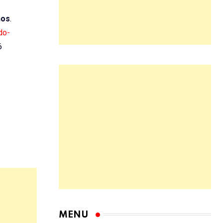
hos
.
do-
6
MENU