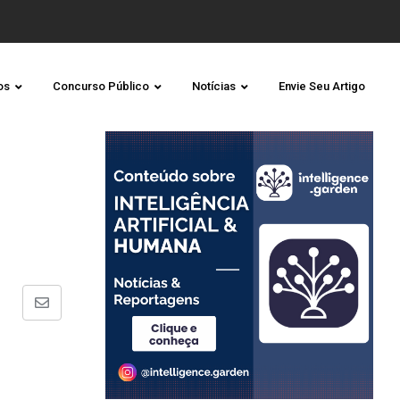
os
Concurso Público
Notícias
Envie Seu Artigo
Share
via
Email