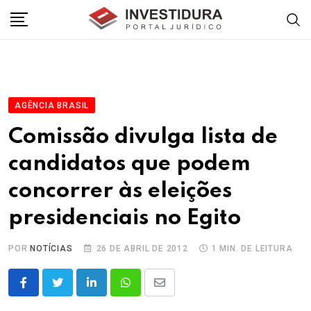
Skip
to
content
AGÊNCIA BRASIL
Comissão divulga lista de
candidatos que podem
concorrer às eleições
presidenciais no Egito
POR
NOTÍCIAS
26 DE ABRIL DE 2012
1 MIN. DE LEITURA
LinkedIn
Whatsapp
Share
via