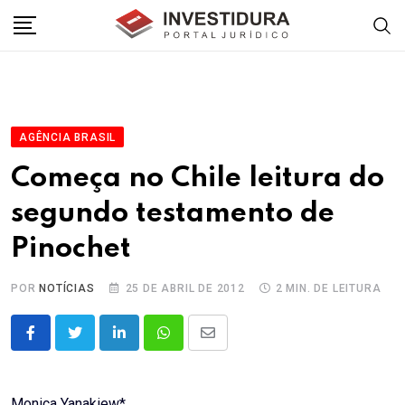
Skip
to
content
AGÊNCIA BRASIL
Começa no Chile leitura do
segundo testamento de
Pinochet
POR
NOTÍCIAS
25 DE ABRIL DE 2012
2 MIN. DE LEITURA
LinkedIn
Whatsapp
Share
via
Email
Monica Yanakiew*