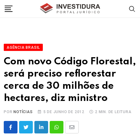
Skip
to
content
AGÊNCIA BRASIL
Com novo Código Florestal,
será preciso reflorestar
cerca de 30 milhões de
hectares, diz ministro
POR
NOTÍCIAS
5 DE JUNHO DE 2012
2 MIN. DE LEITURA
LinkedIn
Whatsapp
Share
via