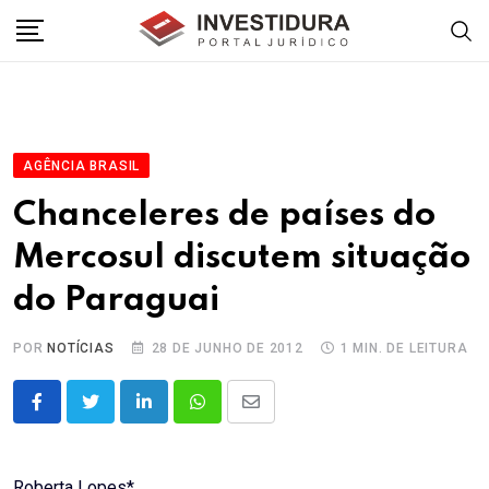
Skip
to
content
AGÊNCIA BRASIL
Chanceleres de países do
Mercosul discutem situação
do Paraguai
POR
NOTÍCIAS
28 DE JUNHO DE 2012
1 MIN. DE LEITURA
LinkedIn
Whatsapp
Share
via
Email
Roberta Lopes*