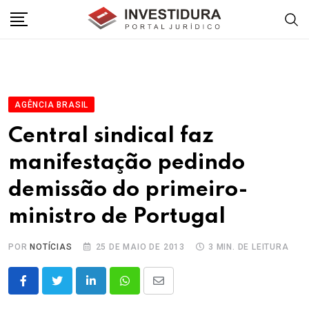
Skip
to
content
AGÊNCIA BRASIL
Central sindical faz
manifestação pedindo
demissão do primeiro-
ministro de Portugal
POR
NOTÍCIAS
25 DE MAIO DE 2013
3 MIN. DE LEITURA
LinkedIn
Whatsapp
Share
via