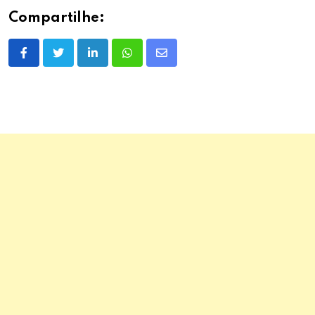
Compartilhe:
LinkedIn
Whatsapp
Share
via
Email