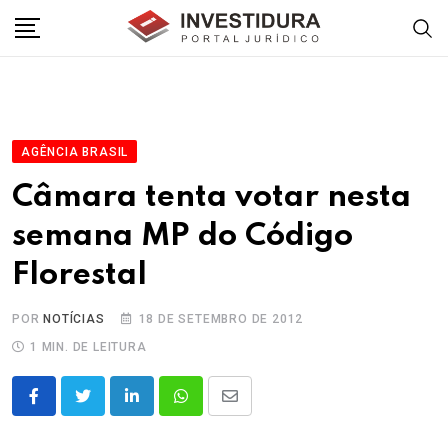
Skip
to
content
AGÊNCIA BRASIL
Câmara tenta votar nesta
semana MP do Código
Florestal
POR
NOTÍCIAS
18 DE SETEMBRO DE 2012
1 MIN. DE LEITURA
LinkedIn
Whatsapp
Share
via