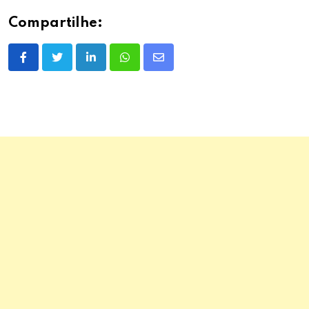
Compartilhe:
LinkedIn
Whatsapp
Share
via
Email