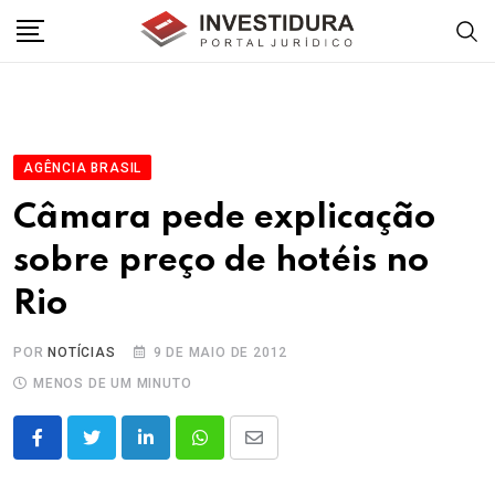
Skip
to
content
AGÊNCIA BRASIL
Câmara pede explicação
sobre preço de hotéis no
Rio
POR
NOTÍCIAS
9 DE MAIO DE 2012
MENOS DE UM MINUTO
LinkedIn
Whatsapp
Share
via