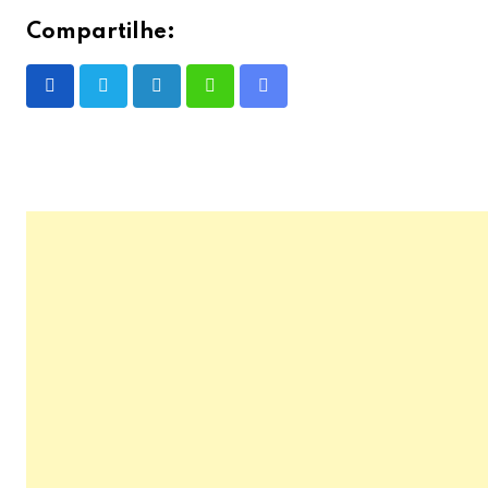
Compartilhe:
LinkedIn
Whatsapp
Share
via
Email