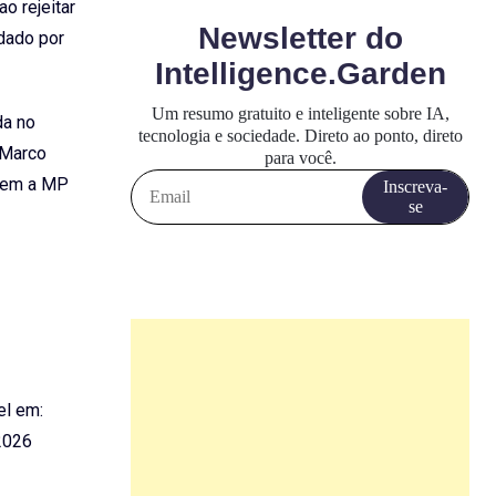
o rejeitar
dado por
da no
 Marco
ssem a MP
el em:
2026