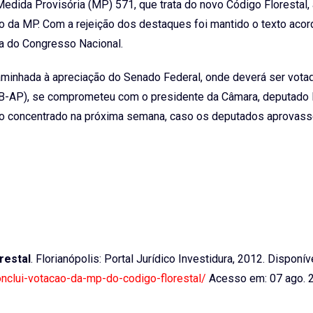
edida Provisória (MP) 571, que trata do novo Código Florestal, a
o da MP. Com a rejeição dos destaques foi mantido o texto acor
a do Congresso Nacional.
aminhada à apreciação do Senado Federal, onde deverá ser vota
DB-AP), se comprometeu com o presidente da Câmara, deputado
rço concentrado na próxima semana, caso os deputados aprova
restal
. Florianópolis: Portal Jurídico Investidura, 2012. Disponív
conclui-votacao-da-mp-do-codigo-florestal/
Acesso em: 07 ago. 