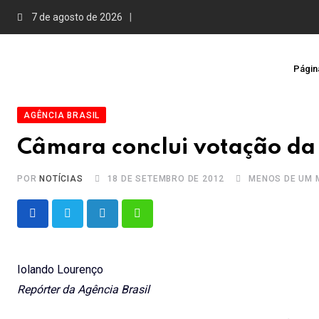
Skip
7 de agosto de 2026
to
content
Página
AGÊNCIA BRASIL
Câmara conclui votação da 
POR
NOTÍCIAS
18 DE SETEMBRO DE 2012
MENOS DE UM 
LinkedIn
Whatsapp
Iolando Lourenço
Repórter da Agência Brasil