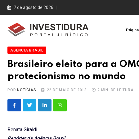
Skip
7 de agosto de 2026
to
content
Página 
AGÊNCIA BRASIL
Brasileiro eleito para a OM
protecionismo no mundo
POR
NOTÍCIAS
22 DE MAIO DE 2013
2 MIN. DE LEITURA
LinkedIn
Whatsapp
Renata Giraldi
Repórter da Agência Brasil