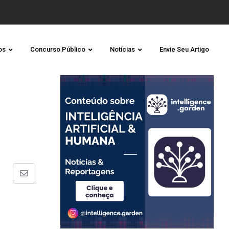
os
Concurso Público
Notícias
Envie Seu Artigo
Share
via
Email