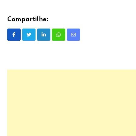
Compartilhe:
LinkedIn
Whatsapp
Share
via
Email