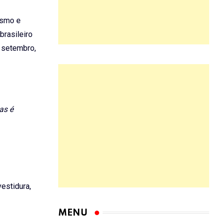
ismo e
brasileiro
e setembro,
as é
vestidura,
MENU