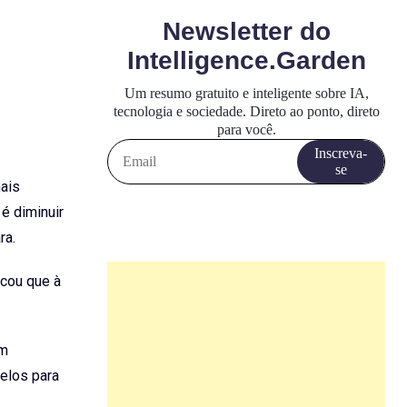
nais
é diminuir
ra.
icou que à
em
elos para