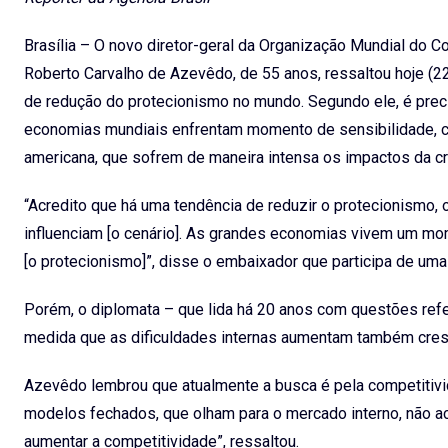
Brasília – O novo diretor-geral da Organização Mundial do 
Roberto Carvalho de Azevêdo, de 55 anos, ressaltou hoje (22
de redução do protecionismo no mundo. Segundo ele, é prec
economias mundiais enfrentam momento de sensibilidade, c
americana, que sofrem de maneira intensa os impactos da cr
“Acredito que há uma tendência de reduzir o protecionismo, o
influenciam [o cenário]. As grandes economias vivem um mom
[o protecionismo]”, disse o embaixador que participa de um
Porém, o diplomata – que lida há 20 anos com questões refer
medida que as dificuldades internas aumentam também cre
Azevêdo lembrou que atualmente a busca é pela competitivid
modelos fechados, que olham para o mercado interno, não a
aumentar a competitividade”, ressaltou.