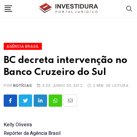
Skip
to
content
AGÊNCIA BRASIL
BC decreta intervenção no
Banco Cruzeiro do Sul
POR
NOTÍCIAS
4 DE JUNHO DE 2012
2 MIN. DE LEITURA
LinkedIn
Whatsapp
Share
via
Email
Kelly Oliveira
Repórter da Agência Brasil