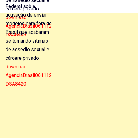
de assédio sexual e
Federal sob a
cárcere privado.
acusação de enviar
download:
modelos para fora do
AgenciaBrasil061112
Brasil que acabaram
DSA8408
se tornando vítimas
de assédio sexual e
cárcere privado.
download:
AgenciaBrasil061112
DSA8420