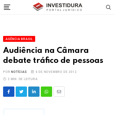
Skip
to
content
AGÊNCIA BRASIL
Audiência na Câmara
debate tráfico de pessoas
POR
NOTÍCIAS
6 DE NOVEMBRO DE 2012
2 MIN. DE LEITURA
LinkedIn
Whatsapp
Share
via
Email