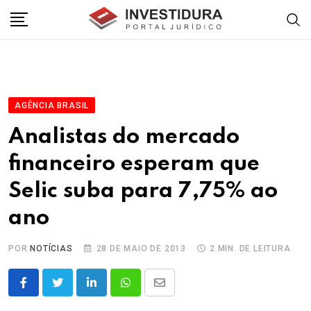
Skip
to
content
AGÊNCIA BRASIL
Analistas do mercado
financeiro esperam que
Selic suba para 7,75% ao
ano
POR
NOTÍCIAS
28 DE MAIO DE 2013
2 MIN. DE LEITURA
LinkedIn
Whatsapp
Share
via