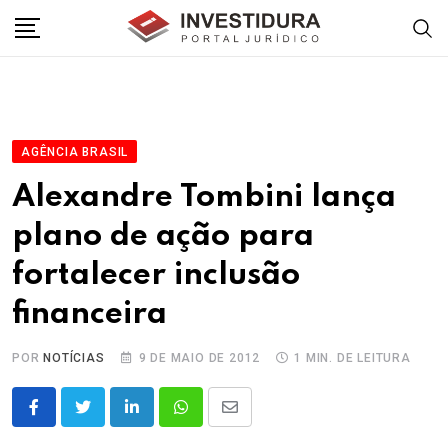
Skip
to
content
AGÊNCIA BRASIL
Alexandre Tombini lança
plano de ação para
fortalecer inclusão
financeira
POR
NOTÍCIAS
9 DE MAIO DE 2012
1 MIN. DE LEITURA
LinkedIn
Whatsapp
Share
via