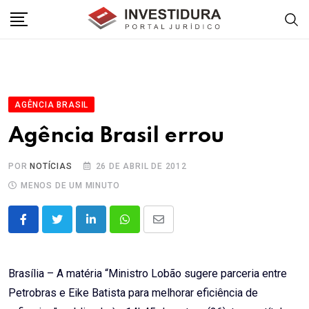
Skip
to
content
AGÊNCIA BRASIL
Agência Brasil errou
POR
NOTÍCIAS
26 DE ABRIL DE 2012
MENOS DE UM MINUTO
LinkedIn
Whatsapp
Share
via
Email
Brasília – A matéria “Ministro Lobão sugere parceria entre
Petrobras e Eike Batista para melhorar eficiência de