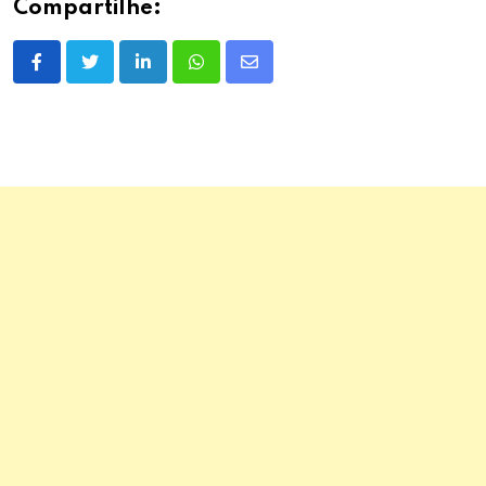
Compartilhe:
LinkedIn
Whatsapp
Share
via
Email