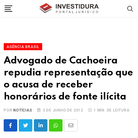
Skip
to
content
AGÊNCIA BRASIL
Advogado de Cachoeira
repudia representação que
o acusa de receber
honorários de fonte ilícita
POR
NOTÍCIAS
3 DE JUNHO DE 2012
1 MIN. DE LEITURA
LinkedIn
Whatsapp
Share
via