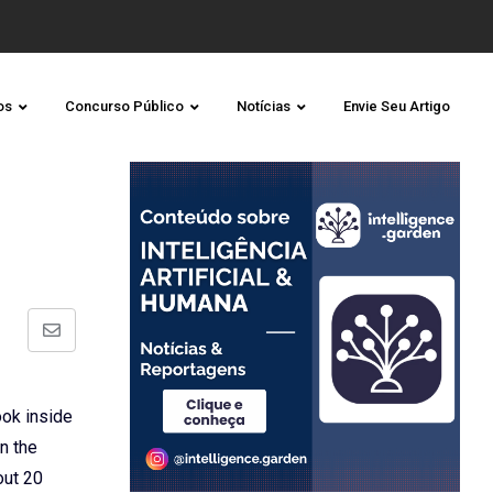
os
Concurso Público
Notícias
Envie Seu Artigo
Share
via
Email
ook inside
n the
out 20