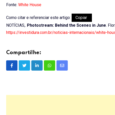
Fonte:
White House
Como citar e referenciar este artigo:
Copiar
NOTÍCIAS,.
Photostream: Behind the Scenes in June
. Flo
https://investidura.com.br/noticias-internacionais/white-h
Compartilhe:
LinkedIn
Whatsapp
Share
via
Email