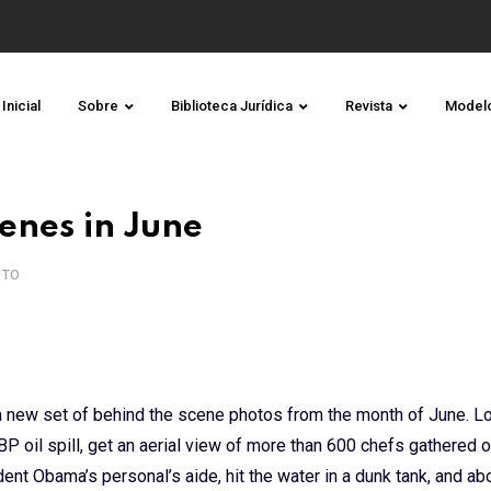
Inicial
Sobre
Biblioteca Jurídica
Revista
Model
enes in June
UTO
 new set of behind the scene photos from the month of June. L
 oil spill, get an aerial view of more than 600 chefs gathered o
nt Obama’s personal’s aide, hit the water in a dunk tank, and ab