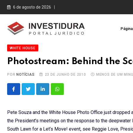
Skip
6 de agosto de 2026
to
content
Página 
WHITE HOUSE
Photostream: Behind the Sc
POR
NOTÍCIAS
23 DE JUNHO DE 2010
MENOS DE UM MIN
LinkedIn
Whatsapp
Pete Souza and the White House Photo Office just dropped a
the President’s meetings on the response to the deepwater BP
South Lawn for a Let’s Move! event, see Reggie Love, Preside