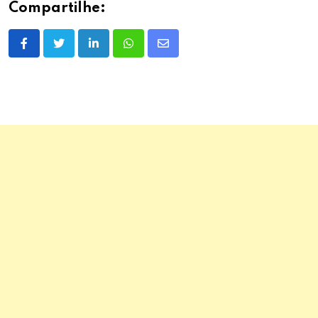
Compartilhe:
LinkedIn
Whatsapp
Share
via
Email