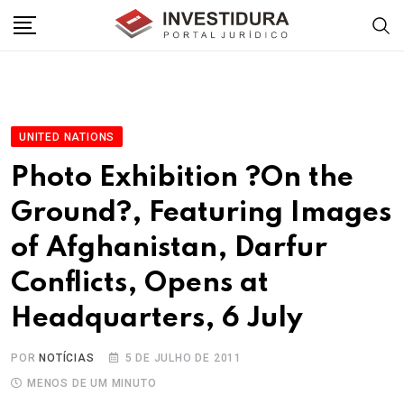
Skip
to
content
UNITED NATIONS
Photo Exhibition ?On the
Ground?, Featuring Images
of Afghanistan, Darfur
Conflicts, Opens at
Headquarters, 6 July
POR
NOTÍCIAS
5 DE JULHO DE 2011
MENOS DE UM MINUTO