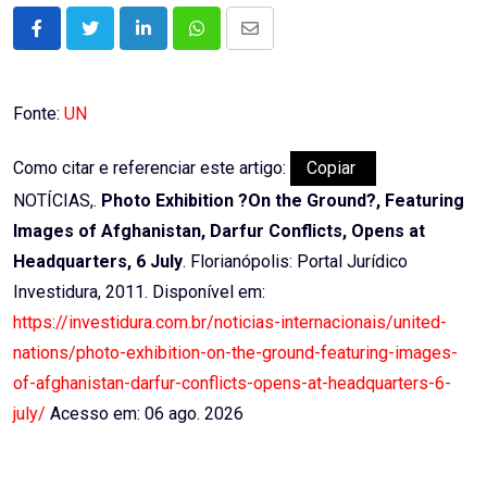
LinkedIn
Whatsapp
Share
via
Email
Fonte:
UN
Como citar e referenciar este artigo:
Copiar
NOTÍCIAS,.
Photo Exhibition ?On the Ground?, Featuring
Images of Afghanistan, Darfur Conflicts, Opens at
Headquarters, 6 July
. Florianópolis: Portal Jurídico
Investidura, 2011. Disponível em:
https://investidura.com.br/noticias-internacionais/united-
nations/photo-exhibition-on-the-ground-featuring-images-
of-afghanistan-darfur-conflicts-opens-at-headquarters-6-
july/
Acesso em: 06 ago. 2026