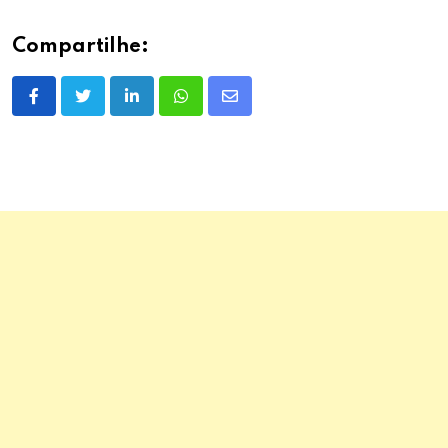
Compartilhe:
LinkedIn
Whatsapp
Share
via
Email