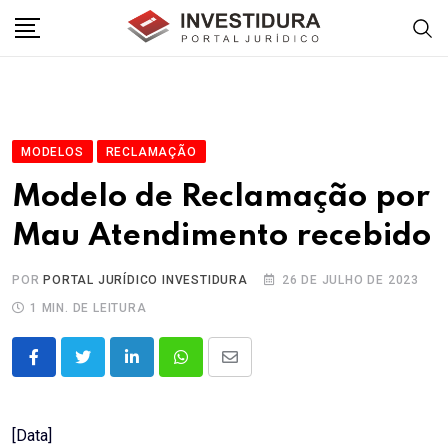
Skip
to
content
MODELOS
RECLAMAÇÃO
Modelo de Reclamação por
Mau Atendimento recebido
POR
PORTAL JURÍDICO INVESTIDURA
26 DE JULHO DE 2023
1 MIN. DE LEITURA
LinkedIn
Whatsapp
Share
via
Email
[Data]