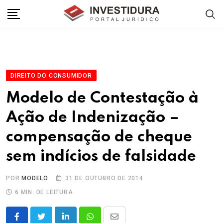
Skip
to
content
DIREITO DO CONSUMIDOR
Modelo de Contestação à
Ação de Indenização –
compensação de cheque
sem indícios de falsidade
POR
MODELO
31 DE OUTUBRO DE 2014
6 MIN. DE LEITURA
LinkedIn
Whatsapp
Share