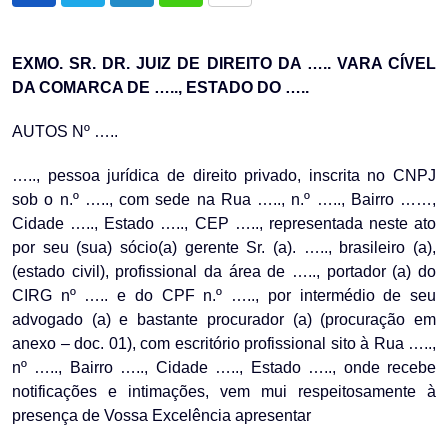
via
Email
EXMO. SR. DR. JUIZ DE DIREITO DA ….. VARA CÍVEL
DA COMARCA DE ….., ESTADO DO …..
AUTOS Nº …..
….., pessoa jurídica de direito privado, inscrita no CNPJ
sob o n.º ….., com sede na Rua ….., n.º ….., Bairro ……,
Cidade ….., Estado ….., CEP ….., representada neste ato
por seu (sua) sócio(a) gerente Sr. (a). ….., brasileiro (a),
(estado civil), profissional da área de ….., portador (a) do
CIRG nº ….. e do CPF n.º ….., por intermédio de seu
advogado (a) e bastante procurador (a) (procuração em
anexo – doc. 01), com escritório profissional sito à Rua …..,
nº ….., Bairro ….., Cidade ….., Estado ….., onde recebe
notificações e intimações, vem mui respeitosamente à
presença de Vossa Excelência apresentar