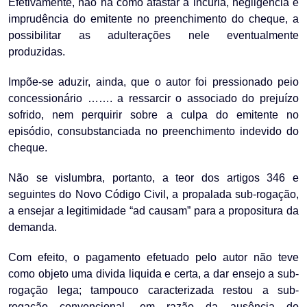
Efetivamente, não há como afastar a incúria, negligência e
imprudência do emitente no preenchimento do cheque, a
possibilitar as adulterações nele eventualmente
produzidas.
Impõe-se aduzir, ainda, que o autor foi pressionado peio
concessionário ……. a ressarcir o associado do prejuízo
sofrido, nem perquirir sobre a culpa do emitente no
episódio, consubstanciada no preenchimento indevido do
cheque.
Não se vislumbra, portanto, a teor dos artigos 346 e
seguintes do Novo Código Civil, a propalada sub-rogação,
a ensejar a legitimidade “ad causam” para a propositura da
demanda.
Com efeito, o pagamento efetuado pelo autor não teve
como objeto uma divida liquida e certa, a dar ensejo a sub-
rogação lega; tampouco caracterizada restou a sub-
rogação convencional, em razão da ausência do