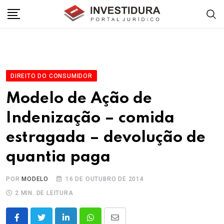
Skip
to
content
DIREITO DO CONSUMIDOR
Modelo de Ação de
Indenização – comida
estragada – devolução de
quantia paga
POR
MODELO
16 DE OUTUBRO DE 2014
2 MIN. DE LEITURA
LinkedIn
Whatsapp
Share