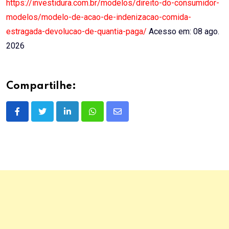
https://investidura.com.br/modelos/direito-do-consumidor-
modelos/modelo-de-acao-de-indenizacao-comida-
estragada-devolucao-de-quantia-paga/
Acesso em: 08 ago.
2026
Compartilhe:
LinkedIn
Whatsapp
Share
via
Email