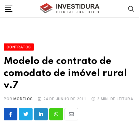
Skip
to
content
CONTRATOS
Modelo de contrato de
comodato de imóvel rural
v.7
POR
MODELOS
24 DE JUNHO DE 2011
2 MIN. DE LEITURA
LinkedIn
Whatsapp
Share
via
Email