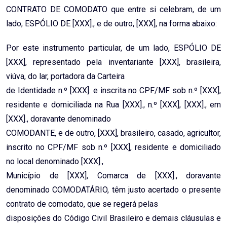
CONTRATO DE COMODATO que entre si celebram, de um
lado, ESPÓLIO DE [XXX]., e de outro, [XXX], na forma abaixo:
Por este instrumento particular, de um lado, ESPÓLIO DE
[XXX], representado pela inventariante [XXX], brasileira,
viúva, do lar, portadora da Carteira
de Identidade n.º [XXX]. e inscrita no CPF/MF sob n.º [XXX],
residente e domiciliada na Rua [XXX]., n.º [XXX], [XXX]., em
[XXX]., doravante denominado
COMODANTE, e de outro, [XXX], brasileiro, casado, agricultor,
inscrito no CPF/MF sob n.º [XXX], residente e domiciliado
no local denominado [XXX].,
Município de [XXX], Comarca de [XXX]., doravante
denominado COMODATÁRIO, têm justo acertado o presente
contrato de comodato, que se regerá pelas
disposições do Código Civil Brasileiro e demais cláusulas e