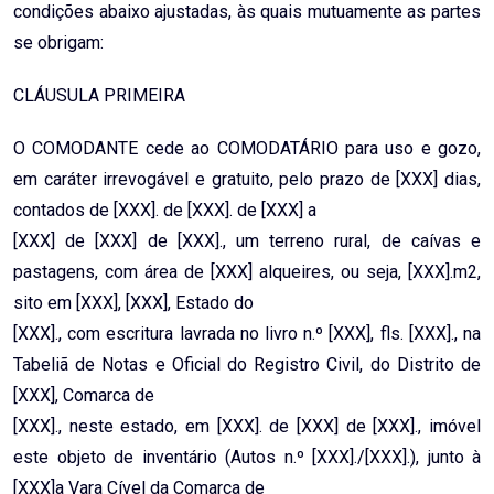
condições abaixo ajustadas, às quais mutuamente as partes
se obrigam:
CLÁUSULA PRIMEIRA
O COMODANTE cede ao COMODATÁRIO para uso e gozo,
em caráter irrevogável e gratuito, pelo prazo de [XXX] dias,
contados de [XXX]. de [XXX]. de [XXX] a
[XXX] de [XXX] de [XXX]., um terreno rural, de caívas e
pastagens, com área de [XXX] alqueires, ou seja, [XXX].m2,
sito em [XXX], [XXX], Estado do
[XXX]., com escritura lavrada no livro n.º [XXX], fls. [XXX]., na
Tabeliã de Notas e Oficial do Registro Civil, do Distrito de
[XXX], Comarca de
[XXX]., neste estado, em [XXX]. de [XXX] de [XXX]., imóvel
este objeto de inventário (Autos n.º [XXX]./[XXX].), junto à
[XXX]a Vara Cível da Comarca de