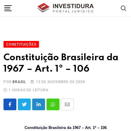
Skip
to
content
CONSTITUIÇÕES
Constituição Brasileira da
1967 – Art. 1º – 106
POR
BRASIL
13 DE NOVEMBRO DE 2008
1 HORAS DE LEITURA
LinkedIn
Whatsapp
Share
via
Email
Constituição Brasileira da 1967 – Art. 1º – 106