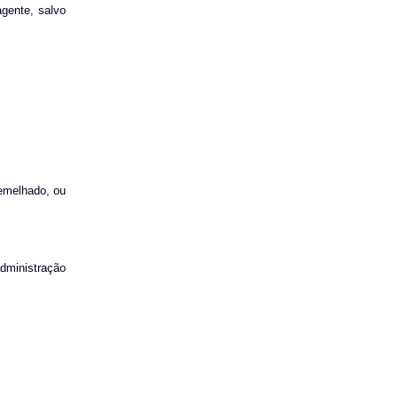
agente, salvo
semelhado, ou
administração