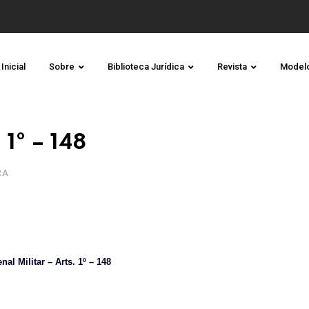
Inicial
Sobre
Biblioteca Jurídica
Revista
Model
 1º – 148
RA
al Militar – Arts. 1º – 148