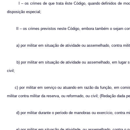
I – os crimes de que trata êste Código, quando definidos de mod
disposição especial;
II – os crimes previstos neste Código, embora também o sejam com
a) por militar em situação de atividade ou assemelhado, contra mi
b) por militar em situação de atividade ou assemelhado, em lugar su
civil;
c) por militar em serviço ou atuando em razão da função, em comiss
militar contra militar da reserva, ou reformado, ou civil; (Redação dada p
d) por militar durante o período de manobras ou exercício, contra mi
e) por militar em situação de atividade, ou assemelhado, contra o pa