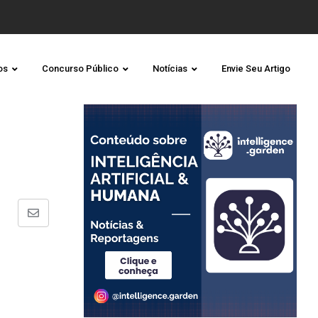
os
Concurso Público
Notícias
Envie Seu Artigo
Share
via
Email