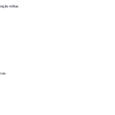
ação militar,
icas.