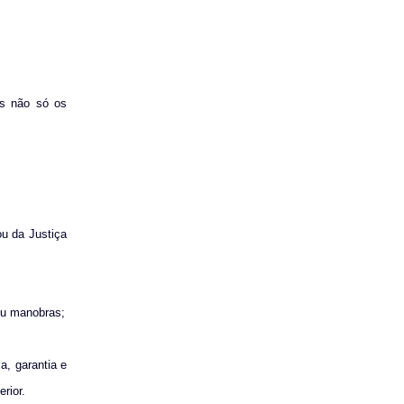
ais não só os
ou da Justiça
 ou manobras;
a, garantia e
rior.