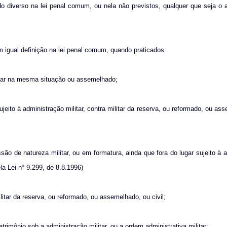
o diverso na lei penal comum, ou nela não previstos, qualquer que seja o 
 igual definição na lei penal comum, quando praticados:
litar na mesma situação ou assemelhado;
jeito à administração militar, contra militar da reserva, ou reformado, ou as
ão de natureza militar, ou em formatura, ainda que fora do lugar sujeito à 
ela Lei nº 9.299, de 8.8.1996)
litar da reserva, ou reformado, ou assemelhado, ou civil;
trimônio sob a administração militar, ou a ordem administrativa militar;