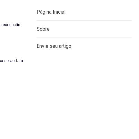
da execução.
MENU
Página Inicial
ca-se ao fato
Sobre
Envie seu artigo